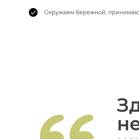
Окружаем бережной, принима
З
н