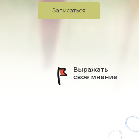
Записаться
Выражать
свое мнение