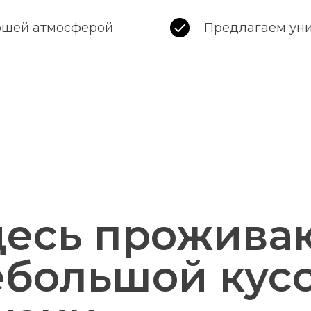
ющей атмосферой
Предлагаем уни
десь прожива
ебольшой кусо