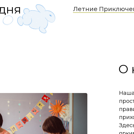
одня
Летние Приключени
О 
Наша
прос
прав
прих
Здесь
ярки