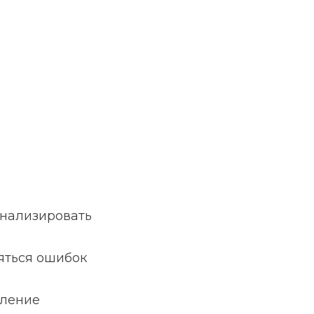
анализировать
яться ошибок
ление