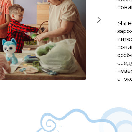
пони
Мы н
заро
инте
пони
особ
сред
неве
спок