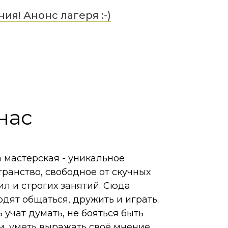
я! Анонс лагеря :-)
нас
 мастерская - уникальное
транство, свободное от скучных
ил и строгих занятий. Сюда
одят общаться, дружить и играть.
 учат думать, не бояться быть
м, уметь выражать своё мнение,