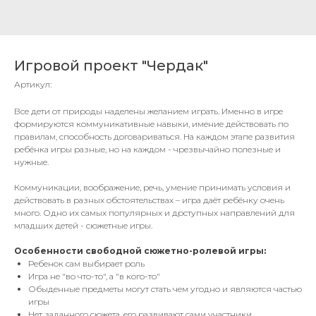
Игровой проект "Чердак"
Артикул:
Все дети от природы наделены желанием играть. Именно в игре
формируются коммуникативные навыки, имение действовать по
правилам, способность договариваться. На каждом этапе развития
ребёнка игры разные, но на каждом - чрезвычайно полезные и
нужные.
Коммуникации, воображение, речь, умение принимать условия и
действовать в разных обстоятельствах – игра даёт ребёнку очень
много. Одно их самых популярных и дрступных направлений для
младших детей - сюжетные игры.
Особенности свободной сюжетно-ролевой игры:
Ребенок сам выбирает роль
Игра не "во что-то", а "в кого-то"
Обыденные предметы могут стать чем угодно и являются частью
игры
Нет заданного сюжета, его развивают сами участники