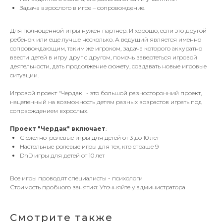
Задача взрослого в игре – сопровождение.
Для полноценной игры нужен партнер. И хорошо, если это другой
ребёнок или еще лучше несколько. А ведущий является именно
сопровождающим, таким же игроком, задача которого аккуратно
ввести детей в игру друг с другом, помочь завертеться игровой
деятельности, дать продолжение сюжету, создавать новые игровые
ситуации.
Игровой проект "Чердак" - это большой разносторонний проект,
нацеленный на возможность детям разных возрастов играть под
сопрвождением вхрослых.
Проект "Чердак" включает
:
Сюжетно-ролевые игры для детей от 3 до 10 лет
Настольные ролевые игры для тех, кто страше 9
DnD игры для детей от 10 лет
Все игры проводят специалисты - психологи
Стоимость пробного занятия: Уточняйте у администратора
Смотрите также